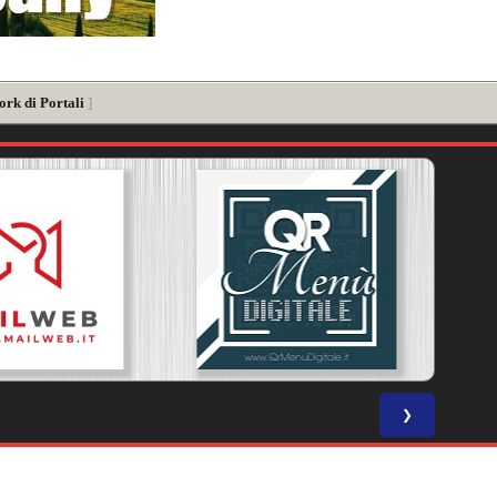
ork di Portali
]
❯