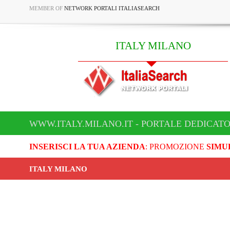
MEMBER OF
NETWORK PORTALI ITALIASEARCH
ITALY MILANO
WWW.ITALY.MILANO.IT - PORTALE DEDICATO
INSERISCI LA TUA AZIENDA
: PROMOZIONE
SIMU
ITALY MILANO