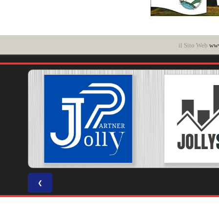
il Sito Web
www
❮