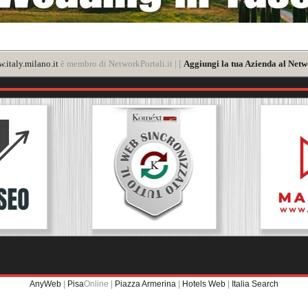
.italy.milano.it
è membro di NetworkPortali.it | [
Aggiungi la tua Azienda al Netw
AnyWeb
|
Pisa
Online |
Piazza Armerina
|
Hotels Web
|
Italia Search