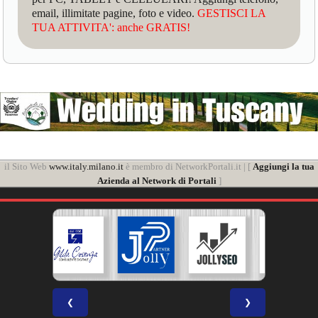
email, illimitate pagine, foto e video.
GESTISCI LA
TUA ATTIVITA': anche GRATIS!
il Sito Web
www.italy.milano.it
è membro di NetworkPortali.it | [
Aggiungi la tua
Azienda al Network di Portali
]
❮
❯